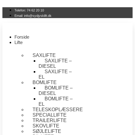
Videre
til
Telefon: 74 62 20 10
indhold
Email: info@sydjysklift.dk
Forside
Lifte
SAXLIFTE
SAXLIFTE –
DIESEL
SAXLIFTE –
EL
BOMLIFTE
BOMLIFTE –
DIESEL
BOMLIFTE –
EL
TELESKOPLÆSSERE
SPECIALLIFTE
TRAILERLIFTE
SKOVLIFTE
SØJLELIFTE