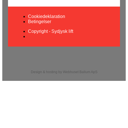
Cookiedeklaration
Betingelser
Copyright - Sydjysk lift
Design & hosting by Webhuset Ballum ApS
Cookiedeklaration