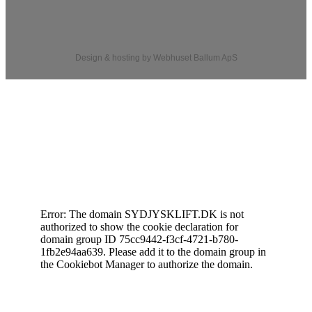
Design & hosting by Webhuset Ballum ApS
Cookiedeklaration
Error: The domain SYDJYSKLIFT.DK is not
authorized to show the cookie declaration for
domain group ID 75cc9442-f3cf-4721-b780-
1fb2e94aa639. Please add it to the domain group in
the Cookiebot Manager to authorize the domain.