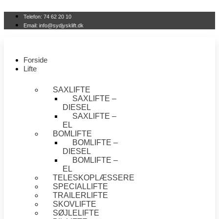
Videre
til
Telefon: 74 62 20 10
indhold
Email: info@sydjysklift.dk
Forside
Lifte
SAXLIFTE
SAXLIFTE –
DIESEL
SAXLIFTE –
EL
BOMLIFTE
BOMLIFTE –
DIESEL
BOMLIFTE –
EL
TELESKOPLÆSSERE
SPECIALLIFTE
TRAILERLIFTE
SKOVLIFTE
SØJLELIFTE