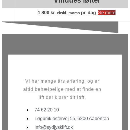
Vindues løfter
1.800
kr.
pr. dag
Se mere
ekskl. moms
Vi har mange års erfaring, og er
altid behælpelige med at finde en
lift der klarer dit løft.
74 62 20 10
Løgumklostervej 55, 6200 Aabenraa
info@sydjysklift.dk