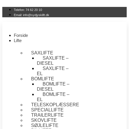
Videre
til
Telefon: 74 62 20 10
indhold
Email: info@sydjysklift.dk
Forside
Lifte
SAXLIFTE
SAXLIFTE –
DIESEL
SAXLIFTE –
EL
BOMLIFTE
BOMLIFTE –
DIESEL
BOMLIFTE –
EL
TELESKOPLÆSSERE
SPECIALLIFTE
TRAILERLIFTE
SKOVLIFTE
SØJLELIFTE