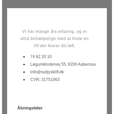
Vi har mange års erfaring, og er
altid behælpelige med at finde en
lift der klarer dit løft.
74 62 20 10
Løgumklostervej 55, 6200 Aabenraa
info@sydjysklift.dk
CVR: 31751063
Facebook
Youtube
Åbningstider