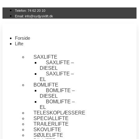
Videre
til
Telefon: 74 62 20 10
indhold
Email: info@sydjysklift.dk
Forside
Lifte
SAXLIFTE
SAXLIFTE –
DIESEL
SAXLIFTE –
EL
BOMLIFTE
BOMLIFTE –
DIESEL
BOMLIFTE –
EL
TELESKOPLÆSSERE
SPECIALLIFTE
TRAILERLIFTE
SKOVLIFTE
SØJLELIFTE