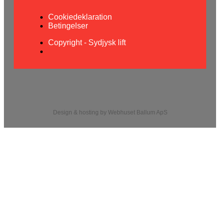
Cookiedeklaration
Betingelser
Copyright - Sydjysk lift
Design & hosting by Webhuset Ballum ApS
Cookiedeklaration