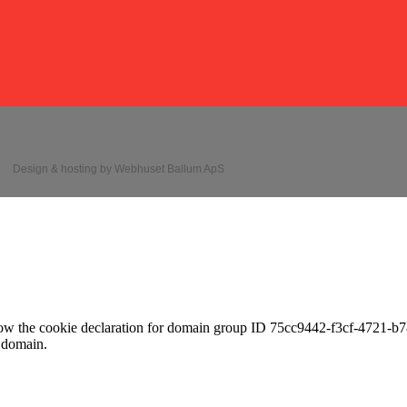
Design & hosting by Webhuset Ballum ApS
 the cookie declaration for domain group ID 75cc9442-f3cf-4721-b78
 domain.