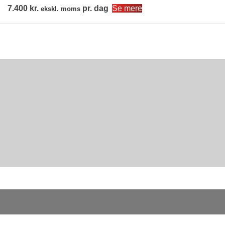
7.400
kr.
pr. dag
Se mere
ekskl. moms