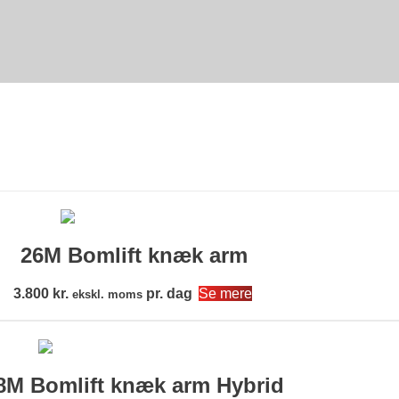
2 - B
26M Bomlift knæk arm
3.800
kr.
pr. dag
Se mere
ekskl. moms
8M Bomlift knæk arm Hybrid