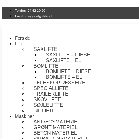
Videre
til
Telefon: 74 62 20 10
indhold
Email: info@sydjysklift.dk
Forside
Lifte
SAXLIFTE
SAXLIFTE – DIESEL
SAXLIFTE – EL
BOMLIFTE
BOMLIFTE – DIESEL
BOMLIFTE – EL
TELESKOPLÆSSERE
SPECIALLIFTE
TRAILERLIFTE
SKOVLIFTE
SØJLELIFTE
BIL LIFTE
Maskiner
ANLÆGSMATERIEL
GRØNT MATERIEL
BETON MATERIEL
VIBRATIONSMATERIEL