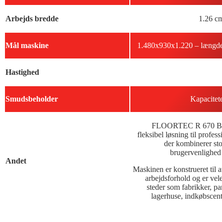
Arbejds bredde
1.26 c
Mål maskine
1.480x930x1.220 – længde
Hastighed
Smudsbeholder
Kapacitete
FLOORTEC R 670 B en
fleksibel løsning til profes
der kombinerer sto
brugervenlighed
Andet
Maskinen er konstrueret til 
arbejdsforhold og er vele
steder som fabrikker, pa
lagerhuse, indkøbscent