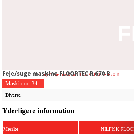
F
Feje/suge maskine FLOORTEC R 670 B
Forside
/
6 - Andet
/ Feje/suge maskine FLOORTEC R 670 B
Maskin nr:
341
Diverse
Yderligere information
Mærke
NILFISK FLOO