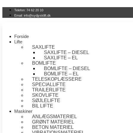
Videre
til
Telefon: 74 62 20 10
indhold
Email: info@sydjysklift.dk
Forside
Lifte
SAXLIFTE
SAXLIFTE – DIESEL
SAXLIFTE – EL
BOMLIFTE
BOMLIFTE – DIESEL
BOMLIFTE – EL
TELESKOPLÆSSERE
SPECIALLIFTE
TRAILERLIFTE
SKOVLIFTE
SØJLELIFTE
BIL LIFTE
Maskiner
ANLÆGSMATERIEL
GRØNT MATERIEL
BETON MATERIEL
VIBRATIONSMATERIEL