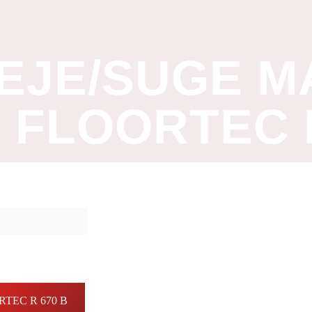
EJE/SUGE M
FLOORTEC R
RTEC R 670 B