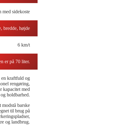
m med sidekoste
, bredde, højde
6 km/t
n er på 70 liter.
 kraftfuld og
sionel rengøring,
r kapacitet med
 og holdbarhed.
at modstå barske
gnet til brug på
rkeringspladser,
re og landbrug.