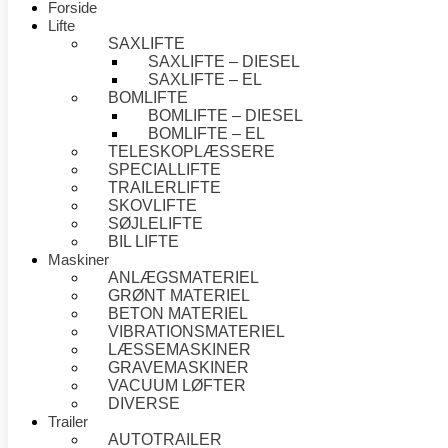
Forside
Lifte
SAXLIFTE
SAXLIFTE – DIESEL
SAXLIFTE – EL
BOMLIFTE
BOMLIFTE – DIESEL
BOMLIFTE – EL
TELESKOPLÆSSERE
SPECIALLIFTE
TRAILERLIFTE
SKOVLIFTE
SØJLELIFTE
BIL LIFTE
Maskiner
ANLÆGSMATERIEL
GRØNT MATERIEL
BETON MATERIEL
VIBRATIONSMATERIEL
LÆSSEMASKINER
GRAVEMASKINER
VACUUM LØFTER
DIVERSE
Trailer
AUTOTRAILER