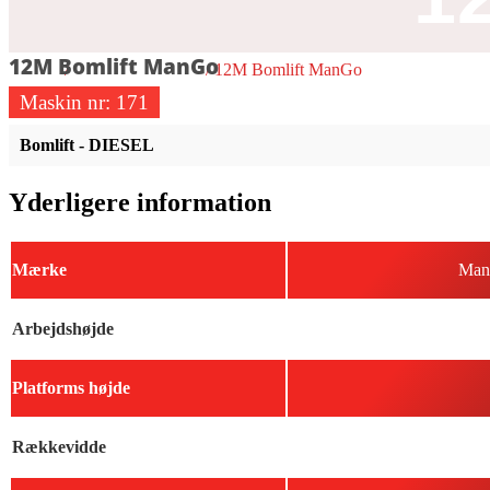
12M Bomlift ManGo
Forside
/
Bomlift - DIESEL
/ 12M Bomlift ManGo
Maskin nr:
171
Bomlift - DIESEL
Yderligere information
Mærke
Man
Arbejdshøjde
Platforms højde
Rækkevidde