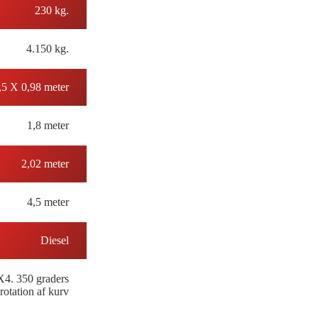
230 kg.
4.150 kg.
,5 X 0,98 meter
1,8 meter
2,02 meter
4,5 meter
Diesel
X4. 350 graders
rotation af kurv