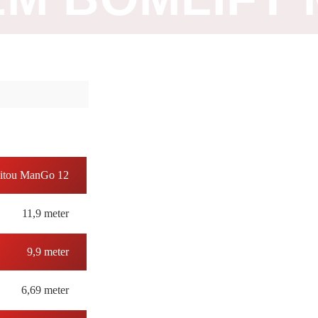
itou ManGo 12
11,9 meter
9,9 meter
6,69 meter