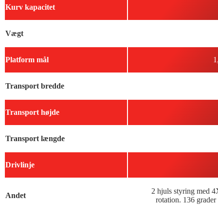
Kurv kapacitet
Vægt
Platform mål
1
Transport bredde
Transport højde
Transport længde
Drivlinje
2 hjuls styring med 4
Andet
rotation. 136 grader 