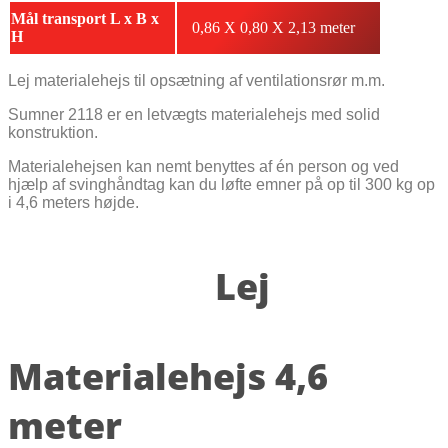
Mål transport L x B x
0,86 X 0,80 X 2,13 meter
H
Lej materialehejs til opsætning af ventilationsrør m.m.
Sumner 2118 er en letvægts materialehejs med solid
konstruktion.
Materialehejsen kan nemt benyttes af én person og ved
hjælp af svinghåndtag kan du løfte emner på op til 300 kg op
i 4,6 meters højde.
Lej
Materialehejs 4,6
meter