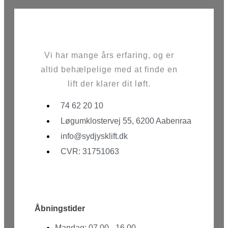
Vi har mange års erfaring, og er
altid behælpelige med at finde en
lift der klarer dit løft.
74 62 20 10
Løgumklostervej 55, 6200 Aabenraa
info@sydjysklift.dk
CVR: 31751063
Facebook
Youtube
Åbningstider
Mandag: 07.00 - 16.00