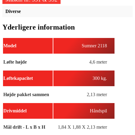
Diverse
Yderligere information
Model
Sumner 2118
Løfte højde
4,6 meter
Løftekapacitet
300 kg.
Højde pakket sammen
2,13 meter
Drivmiddel
Håndspil
Mål drift - L x B x H
1,84 X 1,88 X 2,13 meter