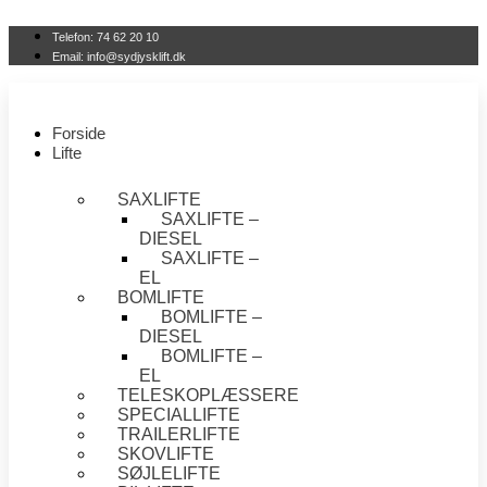
Videre
til
Telefon: 74 62 20 10
indhold
Email: info@sydjysklift.dk
Forside
Lifte
SAXLIFTE
SAXLIFTE –
DIESEL
SAXLIFTE –
EL
BOMLIFTE
BOMLIFTE –
DIESEL
BOMLIFTE –
EL
TELESKOPLÆSSERE
SPECIALLIFTE
TRAILERLIFTE
SKOVLIFTE
SØJLELIFTE