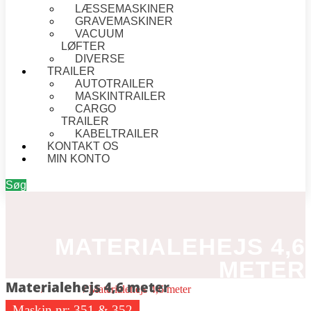
LÆSSEMASKINER
GRAVEMASKINER
VACUUM
LØFTER
DIVERSE
TRAILER
AUTOTRAILER
MASKINTRAILER
CARGO
TRAILER
KABELTRAILER
KONTAKT OS
MIN KONTO
Søg
MATERIALEHEJS 4,6
METER
Materialehejs 4,6 meter
Forside
/
Diverse
/ Materialehejs 4,6 meter
Maskin nr:
351 & 352