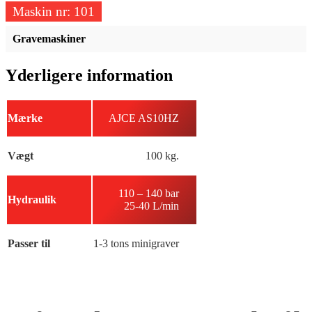
Maskin nr:
101
Gravemaskiner
Yderligere information
Mærke
AJCE AS10HZ
Vægt
100 kg.
110 – 140 bar
Hydraulik
25-40 L/min
Passer til
1-3 tons minigraver