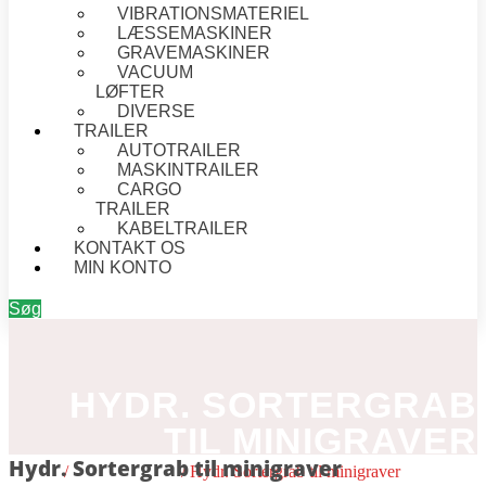
VIBRATIONSMATERIEL
LÆSSEMASKINER
GRAVEMASKINER
VACUUM
LØFTER
DIVERSE
TRAILER
AUTOTRAILER
MASKINTRAILER
CARGO
TRAILER
KABELTRAILER
KONTAKT OS
MIN KONTO
Søg
HYDR. SORTERGRAB
TIL MINIGRAVER
Hydr. Sortergrab til minigraver
Forside
/
Gravemaskiner
/ Hydr. Sortergrab til minigraver