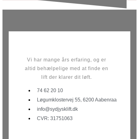
Vi har mange års erfaring, og er
altid behælpelige med at finde en
lift der klarer dit løft.
74 62 20 10
Løgumklostervej 55, 6200 Aabenraa
info@sydjysklift.dk
CVR: 31751063
Facebook
Youtube