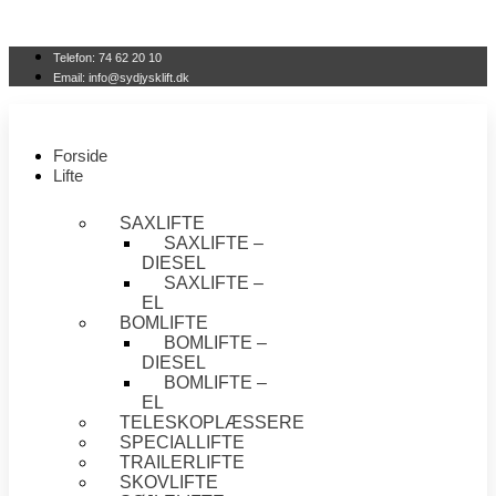
Videre til indhold
Telefon: 74 62 20 10
Email: info@sydjysklift.dk
Forside
Lifte
SAXLIFTE
SAXLIFTE –
DIESEL
SAXLIFTE –
EL
BOMLIFTE
BOMLIFTE –
DIESEL
BOMLIFTE –
EL
TELESKOPLÆSSERE
SPECIALLIFTE
TRAILERLIFTE
SKOVLIFTE