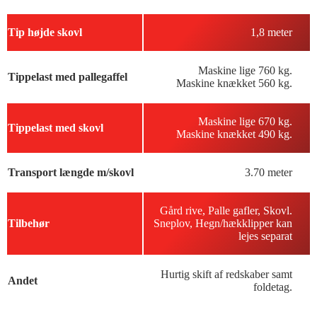
Tip højde skovl
1,8 meter
Maskine lige 760 kg.
Tippelast med pallegaffel
Maskine knækket 560 kg.
Maskine lige 670 kg.
Tippelast med skovl
Maskine knækket 490 kg.
Transport længde m/skovl
3.70 meter
Gård rive, Palle gafler, Skovl.
Tilbehør
Sneplov, Hegn/hækklipper kan
lejes separat
Hurtig skift af redskaber samt
Andet
foldetag.