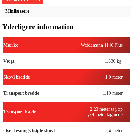
Minilæssere
Yderligere information
Mærke
Weidemann 1140 Plus
Vægt
1.630 kg.
Skovl bredde
1,0 meter
Transport bredde
1,10 meter
2,23 meter tag op
Transport højde
1,84 meter tag nede
Overlæsnings højde skovl
2,4 meter