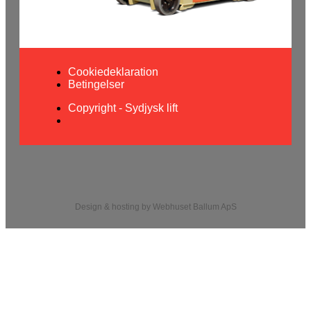
Cookiedeklaration
Betingelser
Copyright - Sydjysk lift
Design & hosting by Webhuset Ballum ApS