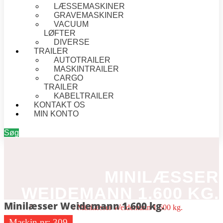
LÆSSEMASKINER
GRAVEMASKINER
VACUUM
LØFTER
DIVERSE
TRAILER
AUTOTRAILER
MASKINTRAILER
CARGO
TRAILER
KABELTRAILER
KONTAKT OS
MIN KONTO
Søg
MINILÆSSER
WEIDEMANN 1.600 KG.
Minilæsser Weidemann 1.600 kg.
Forside
/
Minilæssere
/ Minilæsser Weidemann 1.600 kg.
Maskin nr:
309