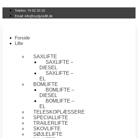
Videre
til
Telefon: 74 62 20 10
indhold
Email: info@sydjysklift.dk
Forside
Lifte
SAXLIFTE
SAXLIFTE –
DIESEL
SAXLIFTE –
EL
BOMLIFTE
BOMLIFTE –
DIESEL
BOMLIFTE –
EL
TELESKOPLÆSSERE
SPECIALLIFTE
TRAILERLIFTE
SKOVLIFTE
SØJLELIFTE