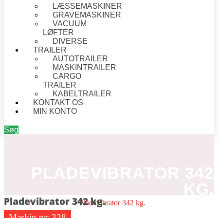
LÆSSEMASKINER
GRAVEMASKINER
VACUUM
LØFTER
DIVERSE
TRAILER
AUTOTRAILER
MASKINTRAILER
CARGO
TRAILER
KABELTRAILER
KONTAKT OS
MIN KONTO
Søg
PLADEVIBRATOR 342
KG.
Pladevibrator 342 kg.
Forside
/
Pladevibrator
/ Pladevibrator 342 kg.
Maskin nr:
328