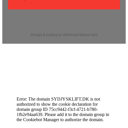
Design & hosting by Webhuset Ballum ApS
Cookiedeklaration
Error: The domain SYDJYSKLIFT.DK is not
authorized to show the cookie declaration for
domain group ID 75cc9442-f3cf-4721-b780-
1fb2e94aa639. Please add it to the domain group in
the Cookiebot Manager to authorize the domain.