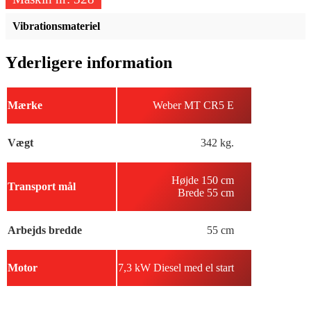
Vibrationsmateriel
Yderligere information
Mærke
Weber MT CR5 E
Vægt
342 kg.
Højde 150 cm
Transport mål
Brede 55 cm
Arbejds bredde
55 cm
Motor
7,3 kW Diesel med el start