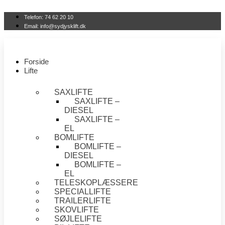
Videre
til
Telefon: 74 62 20 10
indhold
Email: info@sydjysklift.dk
Forside
Lifte
SAXLIFTE
SAXLIFTE –
DIESEL
SAXLIFTE –
EL
BOMLIFTE
BOMLIFTE –
DIESEL
BOMLIFTE –
EL
TELESKOPLÆSSERE
SPECIALLIFTE
TRAILERLIFTE
SKOVLIFTE
SØJLELIFTE