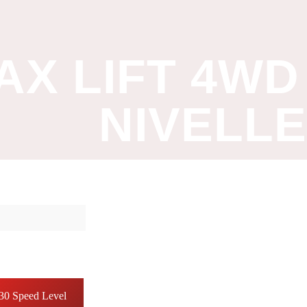
AX LIFT 4WD
NIVELL
30 Speed Level