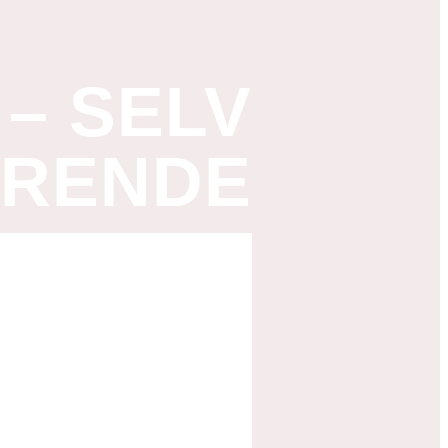
 – SELV
ERENDE