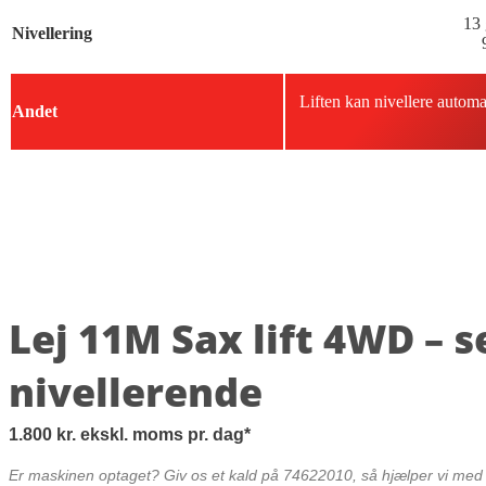
13 
Nivellering
Liften kan nivellere autom
Andet
Lej 11M Sax lift 4WD – s
nivellerende
1.800
kr.
ekskl. moms
pr. dag
Er maskinen optaget? Giv os et kald på 74622010, så hjælper vi med a