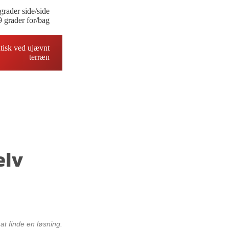
grader side/side
9 grader for/bag
atisk ved ujævnt
terræn
elv
t finde en løsning.