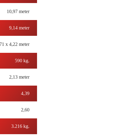
10,97 meter
9,14 meter
71 x 4,22 meter
590 kg.
2,13 meter
4,39
2,60
3.216 kg.