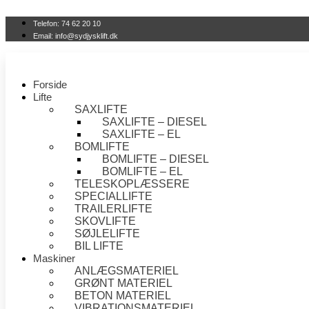
Videre
til
Telefon: 74 62 20 10
indhold
Email: info@sydjysklift.dk
Forside
Lifte
SAXLIFTE
SAXLIFTE – DIESEL
SAXLIFTE – EL
BOMLIFTE
BOMLIFTE – DIESEL
BOMLIFTE – EL
TELESKOPLÆSSERE
SPECIALLIFTE
TRAILERLIFTE
SKOVLIFTE
SØJLELIFTE
BIL LIFTE
Maskiner
ANLÆGSMATERIEL
GRØNT MATERIEL
BETON MATERIEL
VIBRATIONSMATERIEL