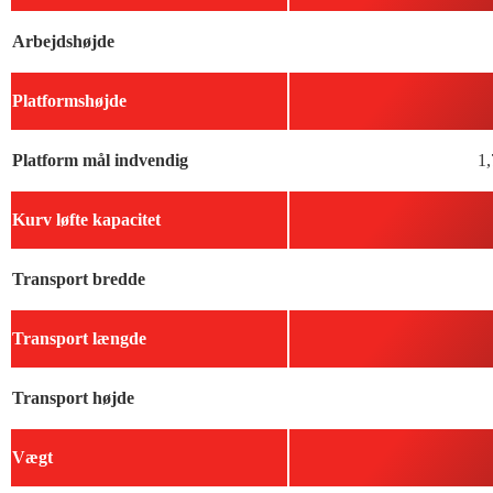
Arbejdshøjde
Platformshøjde
Platform mål indvendig
1,
Kurv løfte kapacitet
Transport bredde
Transport længde
Transport højde
Vægt