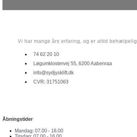
Vi har mange års erfaring, og er altid behælpelige 
74 62 20 10
Løgumklostervej 55, 6200 Aabenraa
info@sydjysklift.dk
CVR: 31751063
Facebook
Youtube
Åbningstider
Mandag: 07.00 - 16.00
Tirsdag: 07.00 - 16.00