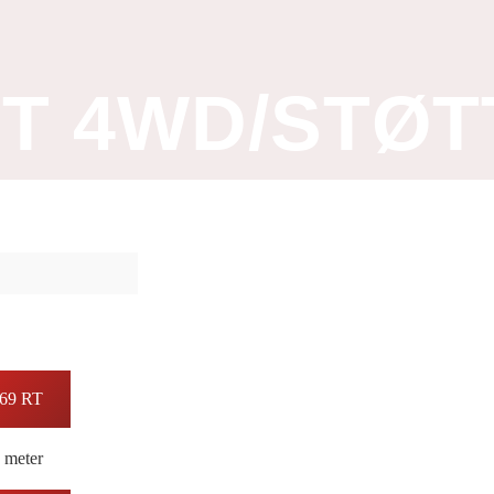
FT 4WD/STØ
069 RT
 meter