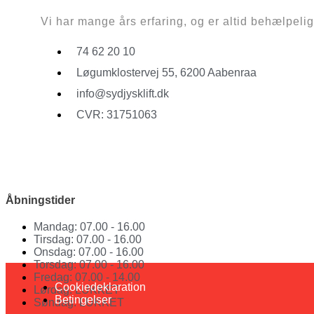
Vi har mange års erfaring, og er altid behælpelige 
74 62 20 10
Løgumklostervej 55, 6200 Aabenraa
info@sydjysklift.dk
CVR: 31751063
Facebook
Youtube
Åbningstider
Mandag: 07.00 - 16.00
Tirsdag: 07.00 - 16.00
Onsdag: 07.00 - 16.00
Torsdag: 07.00 - 16.00
Fredag: 07.00 - 14.00
Cookiedeklaration
Lørdag: LUKKET
Betingelser
Søndag: LUKKET