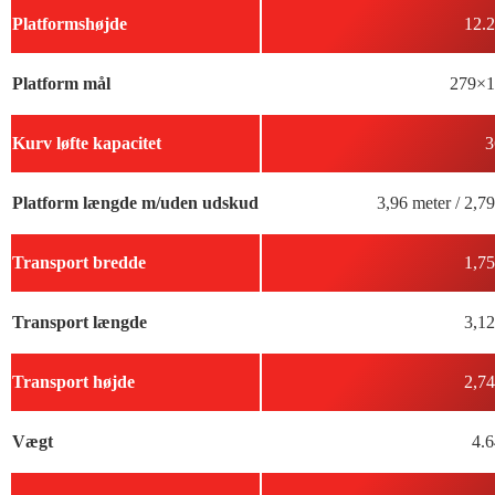
Platformshøjde
12.2
Platform mål
279×1
Kurv løfte kapacitet
3
Platform længde m/uden udskud
3,96 meter / 2,7
Transport bredde
1,75
Transport længde
3,12
Transport højde
2,74
Vægt
4.