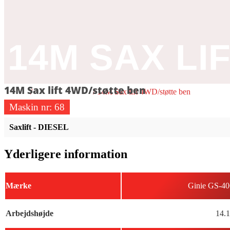
14M SAX LI
14M Sax lift 4WD/støtte ben
Forside
/
Saxlift - DIESEL
/ 14M Sax lift 4WD/støtte ben
Maskin nr:
68
Saxlift - DIESEL
Yderligere information
Mærke
Ginie GS-4
Arbejdshøjde
14.1