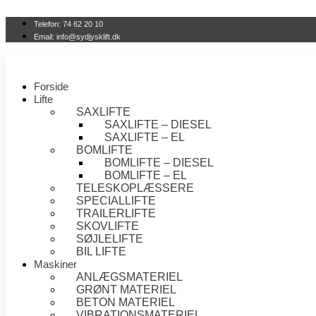
Videre
til
Telefon: 74 62 20 10
indhold
Email: info@sydjysklift.dk
Forside
Lifte
SAXLIFTE
SAXLIFTE – DIESEL
SAXLIFTE – EL
BOMLIFTE
BOMLIFTE – DIESEL
BOMLIFTE – EL
TELESKOPLÆSSERE
SPECIALLIFTE
TRAILERLIFTE
SKOVLIFTE
SØJLELIFTE
BIL LIFTE
Maskiner
ANLÆGSMATERIEL
GRØNT MATERIEL
BETON MATERIEL
VIBRATIONSMATERIEL