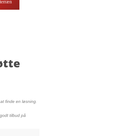
 terræn
øtte
t finde en løsning.
godt tilbud på