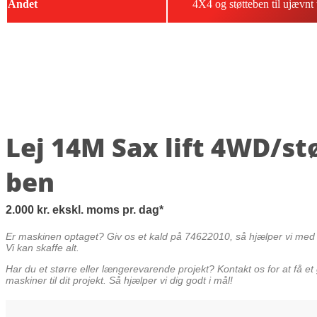
Andet
4X4 og støtteben til ujævnt
Lej 14M Sax lift 4WD/st
ben
2.000
kr.
ekskl. moms
pr. dag
Er maskinen optaget? Giv os et kald på 74622010, så hjælper vi med a
Vi kan skaffe alt.
Har du et større eller længerevarende projekt? Kontakt os for at få et 
maskiner til dit projekt. Så hjælper vi dig godt i mål!