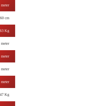
 meter
60 cm
63 Kg
9 meter
 meter
 meter
 meter
647 Kg