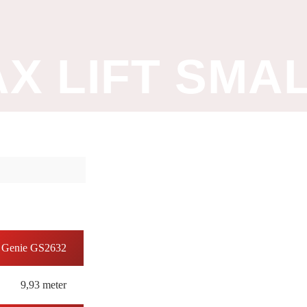
AX LIFT SMA
Genie GS2632
9,93 meter