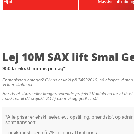
Hjul
Massive, afsmitnin
Lej 10M SAX lift Smal G
950
kr.
ekskl. moms
pr. dag
Er maskinen optaget? Giv os et kald på 74622010, så hjælper vi med a
Vi kan skaffe alt.
Har du et større eller længerevarende projekt? Kontakt os for at få et 
maskiner til dit projekt. Så hjælper vi dig godt i mål!
*Alle priser er ekskl. seler, evt. opstilling, brændstof, opladni
samt transport.
Forsikringstillæg på 7% pr. dag af bruttopris.