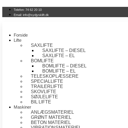
Videre
til
Telefon: 74 62 20 10
indhold
Email: info@sydjysklift.dk
Forside
Lifte
SAXLIFTE
SAXLIFTE – DIESEL
SAXLIFTE – EL
BOMLIFTE
BOMLIFTE – DIESEL
BOMLIFTE – EL
TELESKOPLÆSSERE
SPECIALLIFTE
TRAILERLIFTE
SKOVLIFTE
SØJLELIFTE
BIL LIFTE
Maskiner
ANLÆGSMATERIEL
GRØNT MATERIEL
BETON MATERIEL
VIBRATIONSMATERIEL