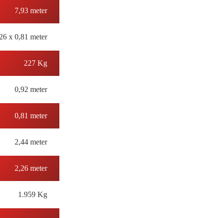
7,93 meter
26 x 0,81 meter
227 Kg
0,92 meter
0,81 meter
2,44 meter
2,26 meter
1.959 Kg