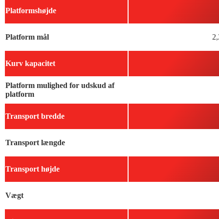
Platformshøjde
Platform mål
2,
Kurv kapacitet
Platform mulighed for udskud af
platform
Transport bredde
Transport længde
Transport højde
Vægt