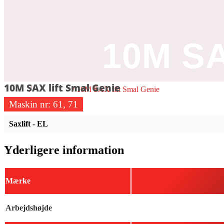
10M S
10M SAX lift Smal Genie
Forside
/
Saxlift - EL
/ 10M SAX lift Smal Genie
Maskin nr:
61, 71
Saxlift - EL
Yderligere information
Mærke
Arbejdshøjde