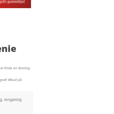
gsfri gummihjul
enie
t finde en løsning.
godt tilbud på
ng, rengøring