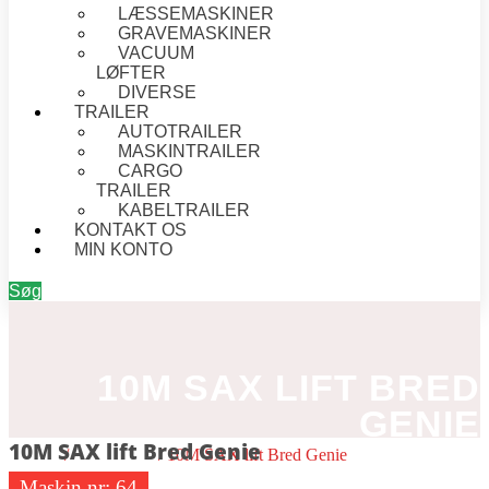
LÆSSEMASKINER
GRAVEMASKINER
VACUUM
LØFTER
DIVERSE
TRAILER
AUTOTRAILER
MASKINTRAILER
CARGO
TRAILER
KABELTRAILER
KONTAKT OS
MIN KONTO
Søg
10M SAX LIFT BRED
GENIE
10M SAX lift Bred Genie
Forside
/
Saxlift - EL
/ 10M SAX lift Bred Genie
Maskin nr:
64