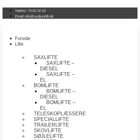
Videre
til
Telefon: 74 62 20 10
indhold
Email: info@sydjysklift.dk
Forside
Lifte
SAXLIFTE
SAXLIFTE –
DIESEL
SAXLIFTE –
EL
BOMLIFTE
BOMLIFTE –
DIESEL
BOMLIFTE –
EL
TELESKOPLÆSSERE
SPECIALLIFTE
TRAILERLIFTE
SKOVLIFTE
SØJLELIFTE