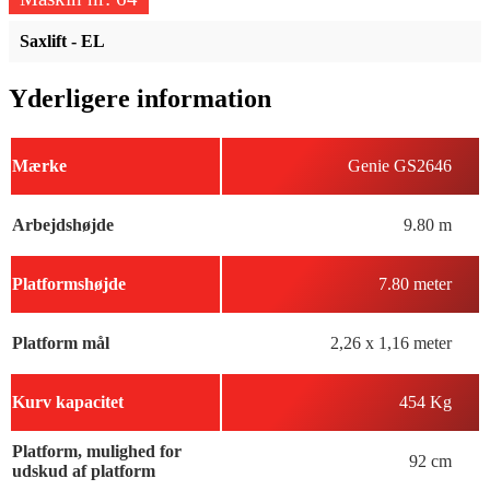
Saxlift - EL
Yderligere information
Mærke
Genie GS2646
Arbejdshøjde
9.80 m
Platformshøjde
7.80 meter
Platform mål
2,26 x 1,16 meter
Kurv kapacitet
454 Kg
Platform, mulighed for
92 cm
udskud af platform