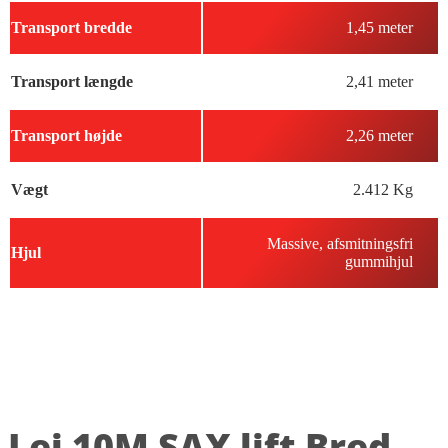
Transport bredde
1,45 meter
Transport længde
2,41 meter
Transport højde
2,26 meter
Vægt
2.412 Kg
Massive, afsmitningsfri
Hjul
gummihjul
Lej 10M SAX lift Bred