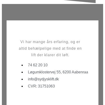
Vi har mange års erfaring, og er
altid behælpelige med at finde en
lift der klarer dit løft.
74 62 20 10
Løgumklostervej 55, 6200 Aabenraa
info@sydjysklift.dk
CVR: 31751063
Facebook
Youtube