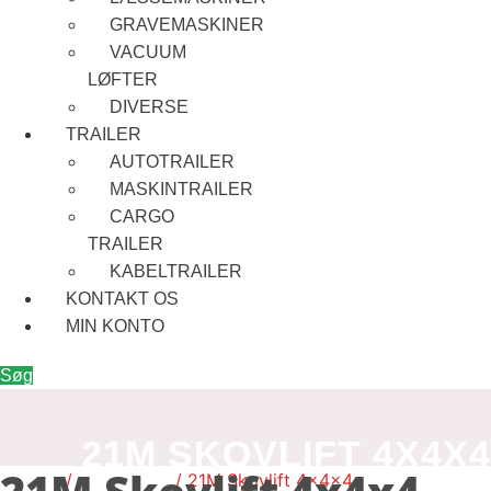
GRAVEMASKINER
VACUUM
LØFTER
DIVERSE
TRAILER
AUTOTRAILER
MASKINTRAILER
CARGO
TRAILER
KABELTRAILER
KONTAKT OS
MIN KONTO
Søg
21M SKOVLIFT 4X4X4
Forside
/
Speciallifte
/ 21M Skovlift 4x4x4