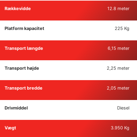
Rækkevidde
12.8 meter
Platform kapacitet
225 Kg
Transport længde
6,15 meter
Transport højde
2,25 meter
Transport bredde
2,05 meter
Drivmiddel
Diesel
Vægt
3.950 Kg