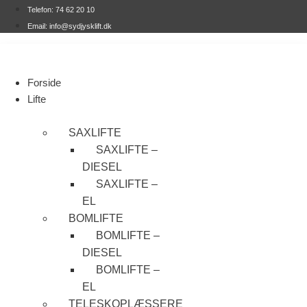
Videre
Telefon: 74 62 20 10
til
Email: info@sydjysklift.dk
indhold
Forside
Lifte
SAXLIFTE
SAXLIFTE –
DIESEL
SAXLIFTE –
EL
BOMLIFTE
BOMLIFTE –
DIESEL
BOMLIFTE –
EL
TELESKOPLÆSSERE