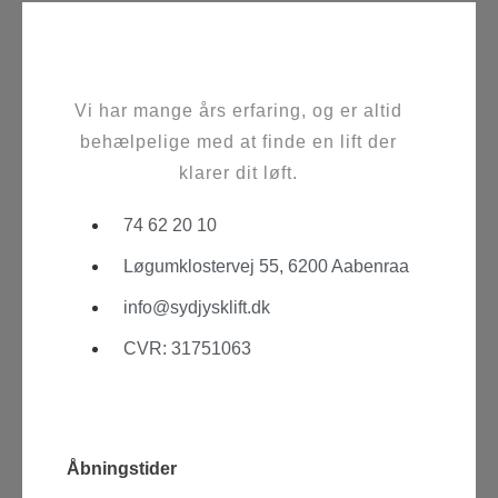
Vi har mange års erfaring, og er altid
behælpelige med at finde en lift der
klarer dit løft.
74 62 20 10
Løgumklostervej 55, 6200 Aabenraa
info@sydjysklift.dk
CVR: 31751063
Facebook
Youtube
Åbningstider