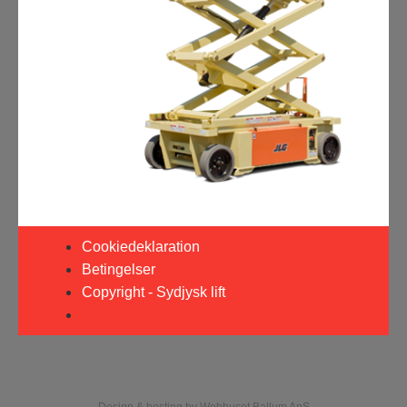
Cookiedeklaration
Betingelser
Copyright - Sydjysk lift
Design & hosting by Webhuset Ballum ApS