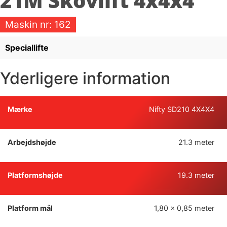
21M Skovlift 4x4x4
Maskin nr:
162
Speciallifte
Yderligere information
Mærke
Nifty SD210 4X4X4
Arbejdshøjde
21.3 meter
Platformshøjde
19.3 meter
Platform mål
1,80 x 0,85 meter