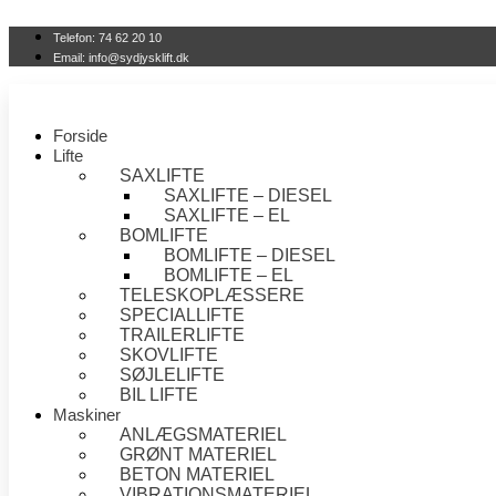
Videre
til
Telefon: 74 62 20 10
indhold
Email: info@sydjysklift.dk
Forside
Lifte
SAXLIFTE
SAXLIFTE – DIESEL
SAXLIFTE – EL
BOMLIFTE
BOMLIFTE – DIESEL
BOMLIFTE – EL
TELESKOPLÆSSERE
SPECIALLIFTE
TRAILERLIFTE
SKOVLIFTE
SØJLELIFTE
BIL LIFTE
Maskiner
ANLÆGSMATERIEL
GRØNT MATERIEL
BETON MATERIEL
VIBRATIONSMATERIEL