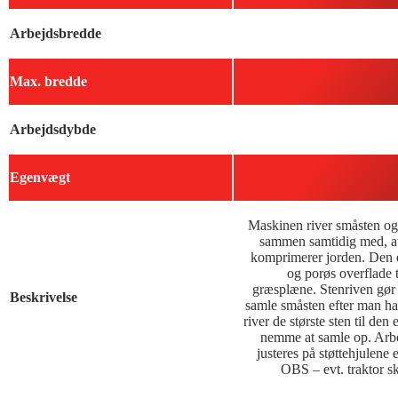
Arbejdsbredde
Max. bredde
Arbejdsdybde
Egenvægt
Maskinen river småsten og
sammen samtidig med, a
komprimerer jorden. Den e
og porøs overflade t
græsplæne. Stenriven gør de
Beskrivelse
samle småsten efter man ha
river de største sten til den 
nemme at samle op. Arb
justeres på støttehjulene 
OBS – evt. traktor sk