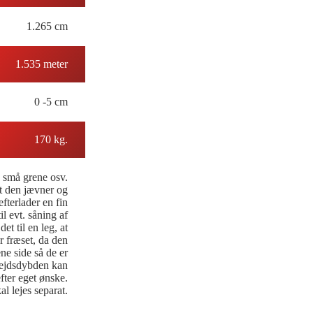
1.265 cm
1.535 meter
0 -5 cm
170 kg.
 små grene osv.
t den jævner og
fterlader en fin
il evt. såning af
t til en leg, at
r fræset, da den
ene side så de er
ejdsdybden kan
efter eget ønske.
al lejes separat.