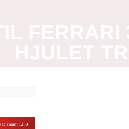
IL FERRARI 
HJULET T
e Diamant 1250