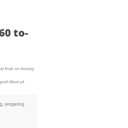
60 to-
t finde en løsning.
godt tilbud på
ng, rengøring