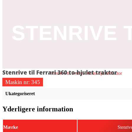
STENRIVE T
Stenrive til Ferrari 360 to-hjulet traktor
Forside
/
Ukategoriseret
/ Stenrive til Ferrari 360 to-hjulet traktor
Maskin nr:
345
Ukategoriseret
Yderligere information
Mærke
Stenriv