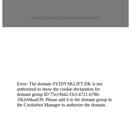
Design & hosting by Webhuset Ballum ApS
Cookiedeklaration
Error: The domain SYDJYSKLIFT.DK is not
authorized to show the cookie declaration for
domain group ID 75cc9442-f3cf-4721-b780-
1fb2e94aa639. Please add it to the domain group in
the Cookiebot Manager to authorize the domain.