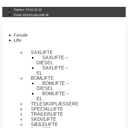
Videre
til
Telefon: 74 62 20 10
indhold
Email: info@sydjysklift.dk
Forside
Lifte
SAXLIFTE
SAXLIFTE –
DIESEL
SAXLIFTE –
EL
BOMLIFTE
BOMLIFTE –
DIESEL
BOMLIFTE –
EL
TELESKOPLÆSSERE
SPECIALLIFTE
TRAILERLIFTE
SKOVLIFTE
SØJLELIFTE