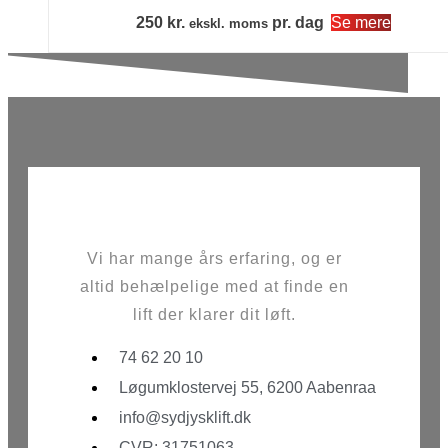
250
kr.
pr. dag
Se mere
ekskl. moms
Vi har mange års erfaring, og er
altid behælpelige med at finde en
lift der klarer dit løft.
74 62 20 10
Løgumklostervej 55, 6200 Aabenraa
info@sydjysklift.dk
CVR: 31751063