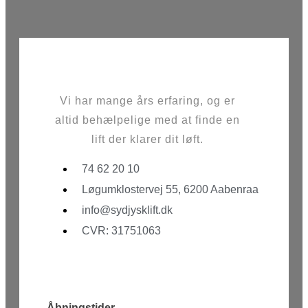
Vi har mange års erfaring, og er
altid behælpelige med at finde en
lift der klarer dit løft.
74 62 20 10
Løgumklostervej 55, 6200 Aabenraa
info@sydjysklift.dk
CVR: 31751063
Facebook
Youtube
Åbningstider