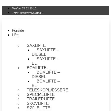
Videre
til
Telefon: 74 62 20 10
indhold
Email: info@sydjysklift.dk
Forside
Lifte
SAXLIFTE
SAXLIFTE –
DIESEL
SAXLIFTE –
EL
BOMLIFTE
BOMLIFTE –
DIESEL
BOMLIFTE –
EL
TELESKOPLÆSSERE
SPECIALLIFTE
TRAILERLIFTE
SKOVLIFTE
SØJLELIFTE