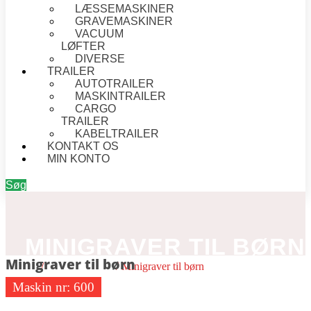
LÆSSEMASKINER
GRAVEMASKINER
VACUUM
LØFTER
DIVERSE
TRAILER
AUTOTRAILER
MASKINTRAILER
CARGO
TRAILER
KABELTRAILER
KONTAKT OS
MIN KONTO
Søg
MINIGRAVER TIL BØRN
Minigraver til børn
Forside
/
Gravemaskiner
/ Minigraver til børn
Maskin nr:
600