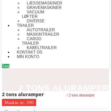
LÆSSEMASKINER
GRAVEMASKINER
VACUUM
LØFTER
DIVERSE
TRAILER
AUTOTRAILER
MASKINTRAILER
CARGO
TRAILER
KABELTRAILER
KONTAKT OS
MIN KONTO
Søg
2 TONS ALURAMPER
2 tons aluramper
Forside
/
6 - Andet
/
Flytte / Cargo trailer
/ 2 tons aluramper
Maskin nr:
200