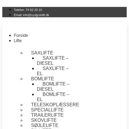
Videre
til
Telefon: 74 62 20 10
indhold
Email: info@sydjysklift.dk
Forside
Lifte
SAXLIFTE
SAXLIFTE –
DIESEL
SAXLIFTE –
EL
BOMLIFTE
BOMLIFTE –
DIESEL
BOMLIFTE –
EL
TELESKOPLÆSSERE
SPECIALLIFTE
TRAILERLIFTE
SKOVLIFTE
SØJLELIFTE