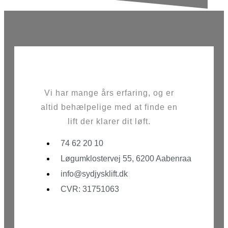
Vi har mange års erfaring, og er
altid behælpelige med at finde en
lift der klarer dit løft.
74 62 20 10
Løgumklostervej 55, 6200 Aabenraa
info@sydjysklift.dk
CVR: 31751063
Facebook
Youtube