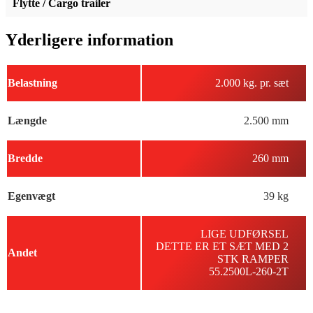
Flytte / Cargo trailer
Yderligere information
Belastning
2.000 kg. pr. sæt
Længde
2.500 mm
Bredde
260 mm
Egenvægt
39 kg
LIGE UDFØRSEL
DETTE ER ET SÆT MED 2
Andet
STK RAMPER
55.2500L-260-2T